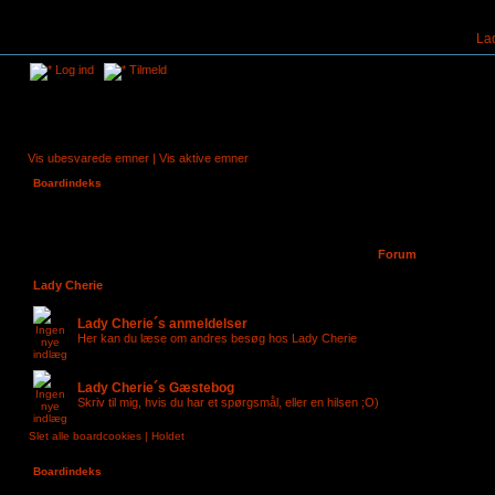
La
Log ind
Tilmeld
Vis ubesvarede emner
|
Vis aktive emner
Boardindeks
Forum
Lady Cherie
Lady Cherie´s anmeldelser
Her kan du læse om andres besøg hos Lady Cherie
Lady Cherie´s Gæstebog
Skriv til mig, hvis du har et spørgsmål, eller en hilsen ;O)
Slet alle boardcookies
|
Holdet
Boardindeks