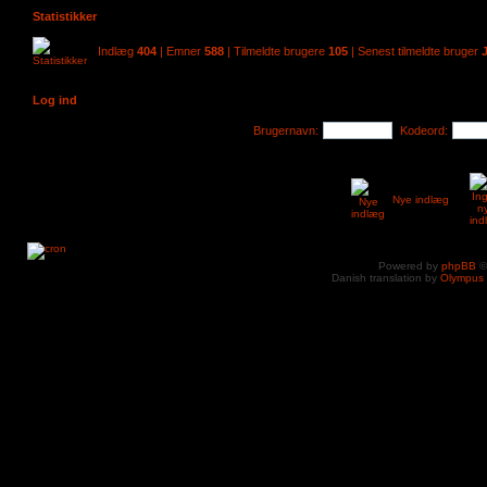
Statistikker
Indlæg
404
| Emner
588
| Tilmeldte brugere
105
| Senest tilmeldte bruger
Log ind
Brugernavn:
Kodeord:
Nye indlæg
Powered by
phpBB
©
Danish translation by
Olympus