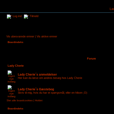
La
Log ind
Tilmeld
Vis ubesvarede emner
|
Vis aktive emner
Boardindeks
Forum
Lady Cherie
Lady Cherie´s anmeldelser
Her kan du læse om andres besøg hos Lady Cherie
Lady Cherie´s Gæstebog
Skriv til mig, hvis du har et spørgsmål, eller en hilsen ;O)
Slet alle boardcookies
|
Holdet
Boardindeks