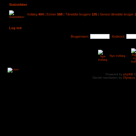
Statistikker
Indlæg
404
| Emner
588
| Tilmeldte brugere
105
| Senest tilmeldte bruger
Log ind
Brugernavn:
Kodeord:
Nye indlæg
Powered by
phpBB
©
Danish translation by
Olympus