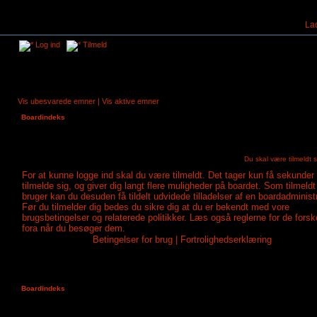
La
Log ind
Tilmeld
Vis ubesvarede emner
|
Vis aktive emner
Boardindeks
Du skal være tilmeldt s
For at kunne logge ind skal du være tilmeldt. Det tager kun få sekunder 
tilmelde sig, og giver dig langt flere muligheder på boardet. Som tilmeldt
bruger kan du desuden få tildelt udvidede tilladelser af en boardadministr
Før du tilmelder dig bedes du sikre dig at du er bekendt med vore
brugsbetingelser og relaterede politikker. Læs også reglerne for de forske
fora når du besøger dem.
Betingelser for brug
|
Fortrolighedserklæring
Boardindeks