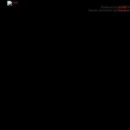
Powered by
phpBB
©
Danish translation by
Olympus