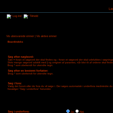
La
Log ind
Tilmeld
Vis ubesvarede emner
|
Vis aktive emner
Boardindeks
Søg efter nøgleord:
Sæt
+
foran et søgeord der skal findes og
-
foran et søgeord der skal udelukkes i søgning
Skriv mange søgeord adskilt med
|
og omgivet af parantes, når blot ét af ordene skal finde
Brug * som ubekendt for ukendte tegn.
Søg efter en bestemt forfatter:
Brug * som ubekendt for ukendte tegn.
Søg i fora:
Vælg det forum eller de fora du vil søge i. Der søges automatisk i underfora medmindre du
fravælger "Søg i underfora" herunder.
Søg i underfora:
Ja
Nej