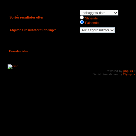
Sortér resultater efter:
Stigende
Faldende
Afgræns resultater til forrige:
Boardindeks
Powered by
phpBB
©
Danish translation by
Olympus