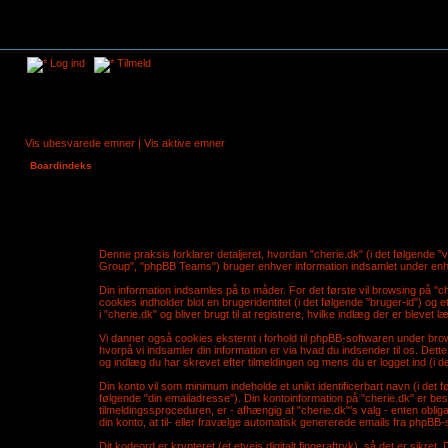
Log ind
Tilmeld
Vis ubesvarede emner
|
Vis aktive emner
Boardindeks
Denne praksis forklarer detaljeret, hvordan "cherie.dk" (i det følgende 
Group", "phpBB Teams") bruger enhver information indsamlet under enhve
Din information indsamles på to måder. For det første vil browsing på "ch
cookies indholder blot en brugeridentitet (i det følgende "bruger-id") og 
i "cherie.dk" og bliver brugt til at registrere, hvilke indlæg der er blevet
Vi danner også cookies eksternt i forhold til phpBB-softwaren under br
hvorpå vi indsamler din information er via hvad du indsender til os. Det
og indlæg du har skrevet efter tilmeldingen og mens du er logget ind (i de
Din konto vil som minimum indeholde et unikt identificerbart navn (i det fø
følgende "din emailadresse"). Din kontoinformation på "cherie.dk" er bes
tilmeldingssproceduren, er - afhængig af "cherie.dk"'s valg - enten obliga
din konto, at til- eller fravælge automatisk genererede emails fra phpBB-
Dit kodeord er krypteret (et etvejs digitalt fingeraftryk), så det er sikr