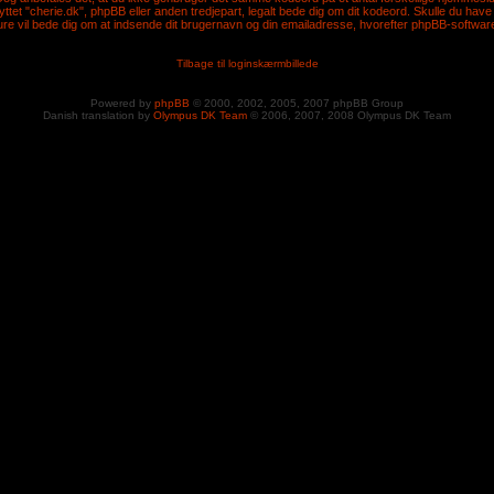
tet "cherie.dk", phpBB eller anden tredjepart, legalt bede dig om dit kodeord. Skulle du have
re vil bede dig om at indsende dit brugernavn og din emailadresse, hvorefter phpBB-softwaren v
Tilbage til loginskærmbillede
Powered by
phpBB
© 2000, 2002, 2005, 2007 phpBB Group
Danish translation by
Olympus DK Team
© 2006, 2007, 2008 Olympus DK Team