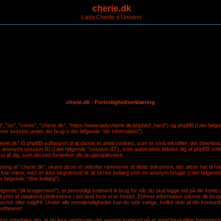
cherie.dk
Lady Cherie´s Univers
cherie.dk - Fortrolighedserklæring
"vi", "os", "vores", "cherie.dk", "https://www.ladycherie.dk/phpbb3_hard") og phpBB (i det f
r session under din brug (i det følgende "din information").
erie.dk" få phpBB-softwaren til at danne et antal cookies, som er små tekstfiler, der downloade
et anonymt session-ID (i det følgende "session-ID"), som automatisk tildeles dig af phpBB softw
 læst af dig, som derved forbedrer din brugeroplevelse.
owsing af "cherie.dk", skønt disse er udenfor rammerne af dette dokument, der alene har ti
te kan være, men er ikke begrænset til: at skrive indlæg som en anonym bruger (i det følgende 
t følgende "dine indlæg").
lgende "dit brugernavn"), et personligt kodeord til brug for når du skal logge ind på din konto 
kyttet af databeskyttelseslove i det land hvor vi er hostet. Enhver information udover dit br
torisk eller valgfrit. Under alle omstændigheder kan du selv vælge, hvilke dele af din kontoinf
softwaren.
et. Dog anbefales det, at du ikke genbruger det samme kodeord på et antal forskellige hjemmesider