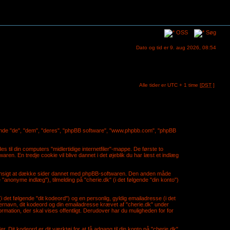
OSS
Søg
Dato og tid er 9. aug 2026, 08:54
Alle tider er UTC + 1 time [
DST
]
ølgende "de", "dem", "deres", "phpBB software", "www.phpbb.com", "phpBB
s til din computers "midlertidige internetfiler"-mappe. De første to
aren. En tredje cookie vil blive dannet i det øjeblik du har læst et indlæg
l hensigt at dække sider dannet med phpBB-softwaren. Den anden måde
"anonyme indlæg"), tilmelding på "cherie.dk" (i det følgende "din konto")
(i det følgende "dit kodeord") og en personlig, gyldig emailadresse (i det
ugernavn, dit kodeord og din emailadresse krævet af "cherie.dk" under
ormation, der skal vises offentligt. Derudover har du muligheden for for
. Dit kodeord er dit værktøj for at få adgang til din konto på "cherie.dk",