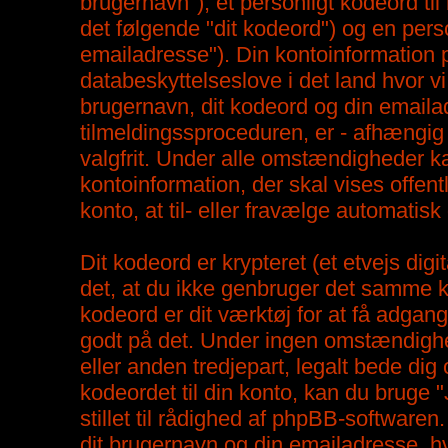
brugernavn"), et personligt kodeord til 
det følgende "dit kodeord") og en perso
emailadresse"). Din kontoinformation p
databeskyttelseslove i det land hvor vi
brugernavn, dit kodeord og din emaila
tilmeldingssproceduren, er - afhængig a
valgfrit. Under alle omstændigheder ka
kontoinformation, der skal vises offent
konto, at til- eller fravælge automati
Dit kodeord er krypteret (et etvejs digit
det, at du ikke genbruger det samme k
kodeord er dit værktøj for at få adgang 
godt på det. Under ingen omstændighed
eller anden tredjepart, legalt bede di
kodeordet til din konto, kan du bruge 
stillet til rådighed af phpBB-software
dit brugernavn og din emailadresse, h