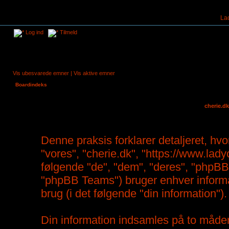
La
Log ind
Tilmeld
Vis ubesvarede emner
|
Vis aktive emner
Boardindeks
cherie.dk
Denne praksis forklarer detaljeret, hvor
"vores", "cherie.dk", "https://www.lad
følgende "de", "dem", "deres", "php
"phpBB Teams") bruger enhver informa
brug (i det følgende "din information").
Din information indsamles på to måder.