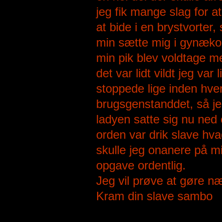
jeg fik mange slag for a
at bide i en brystvorter
min sætte mig i gynækol
min pik blev voldtage med
det var lidt vildt jeg v
stoppede lige inden hve
brugsgenstanddet, så je
ladyen satte sig nu ned
orden var drik slave hv
skulle jeg onanere på mig
opgave ordentlig.
Jeg vil prøve at gøre n
Kram din slave sambo