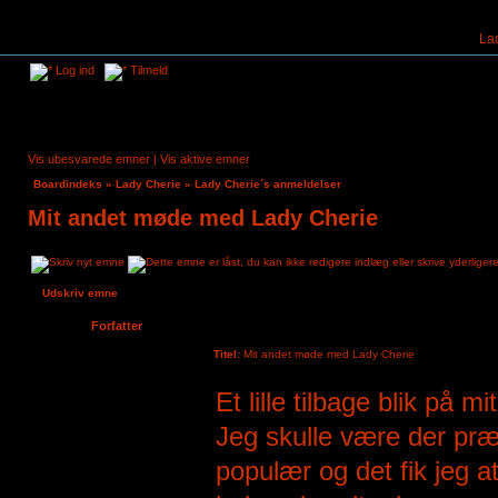
La
Log ind
Tilmeld
Vis ubesvarede emner
|
Vis aktive emner
Boardindeks
»
Lady Cherie
»
Lady Cherie´s anmeldelser
Mit andet møde med Lady Cherie
Udskriv emne
Forfatter
Titel:
Mit andet møde med Lady Cherie
Sambo
Et lille tilbage blik på
Tilmeldt:
2. jul 2021, 10:52
Indlæg:
7
Jeg skulle være der præs
populær og det fik jeg a