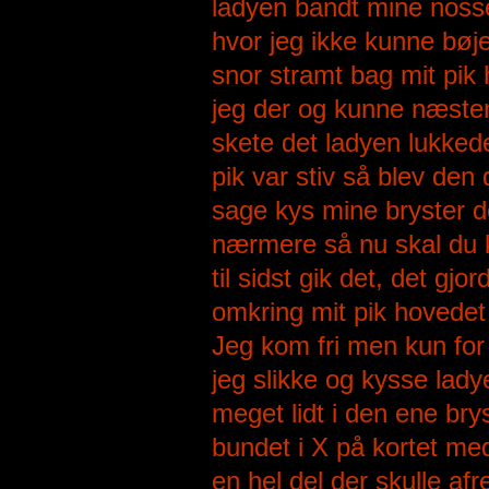
ladyen bandt mine nosse
hvor jeg ikke kunne bø
snor stramt bag mit pik 
jeg der og kunne næsten
skete det ladyen lukkede 
pik var stiv så blev den
sage kys mine bryster de
nærmere så nu skal du
til sidst gik det, det gj
omkring mit pik hovedet
Jeg kom fri men kun for 
jeg slikke og kysse ladye
meget lidt i den ene bry
bundet i X på kortet me
en hel del der skulle af