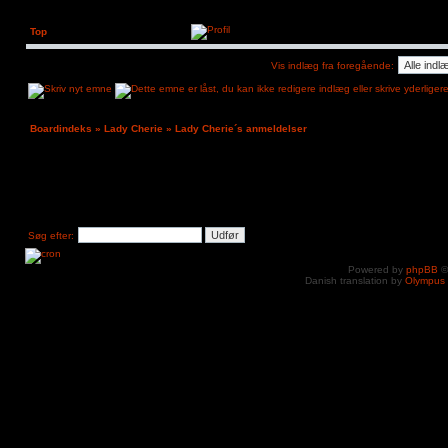
Top
Vis indlæg fra foregående:
Boardindeks
»
Lady Cherie
»
Lady Cherie´s anmeldelser
Søg efter:
Powered by
phpBB
©
Danish translation by
Olympus