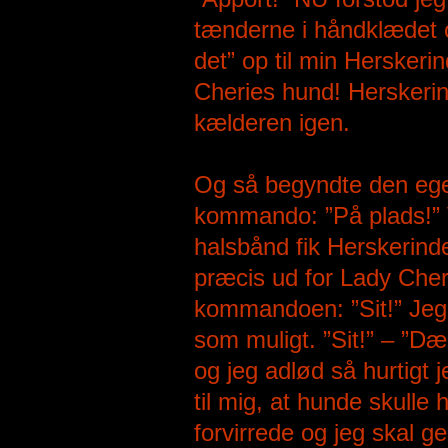
tænderne i håndklædet 
det” op til min Herskeri
Cheries hund! Herskerin
kælderen igen.
Og så begyndte den egen
kommando: ”På plads!” V
halsbånd fik Herskerinden
præcis ud for Lady Cheri
kommandoen: ”Sit!” Jeg 
som muligt. ”Sit!” – ”D
og jeg adlød så hurtigt 
til mig, at hunde skulle
forvirrede og jeg skal ge