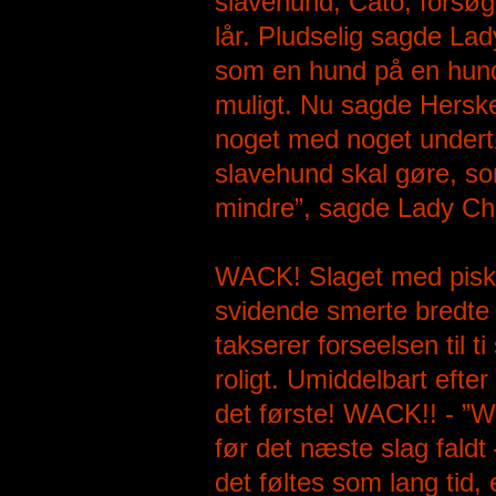
slavehund, Cato, forsøg
lår. Pludselig sagde Lady
som en hund på en hund
muligt. Nu sagde Herske
noget med noget undertø
slavehund skal gøre, so
mindre”, sagde Lady Cher
WACK! Slaget med pisk
svidende smerte bredte s
takserer forseelsen til t
roligt. Umiddelbart efter
det første! WACK!! - ”W
før det næste slag fald
det føltes som lang tid,