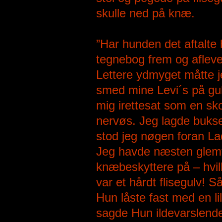
skulle ned på knæ.
”Har hunden det aftalte
tegnebog frem og afleve
Lettere ydmyget måtte j
smed mine Levi´s på gul
mig irettesat som en sk
nervøs. Jeg lagde buks
stod jeg nøgen foran La
Jeg havde næsten glemt, 
knæbeskyttere på – hvil
var et hårdt flisegulv!
Hun låste fast med en l
sagde Hun ildevarslende 