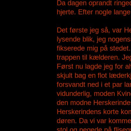
Da dagen oprandt ringed
hjerte. Efter nogle lang
Det første jeg så, var 
lysende blik, jeg nogen
fikserede mig på stedet
trappen til kælderen. J
Først nu lagde jeg for a
skjult bag en flot læder
forsvandt ned i et par l
vidunderlig, moden Kv
den modne Herskerindes u
Herskerindens korte kom
døren. Da vi var kommet
stol og pegede på flisegu