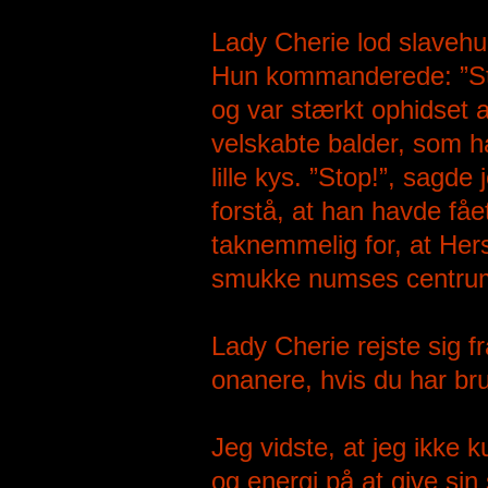
Lady Cherie lod slavehu
Hun kommanderede: ”Stop
og var stærkt ophidset a
velskabte balder, som ha
lille kys. ”Stop!”, sagd
forstå, at han havde fåe
taknemmelig for, at Hers
smukke numses centru
Lady Cherie rejste sig f
onanere, hvis du har bru
Jeg vidste, at jeg ikke k
og energi på at give si