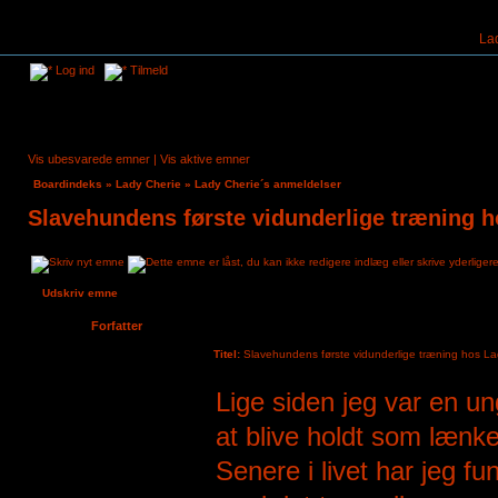
La
Log ind
Tilmeld
Vis ubesvarede emner
|
Vis aktive emner
Boardindeks
»
Lady Cherie
»
Lady Cherie´s anmeldelser
Slavehundens første vidunderlige træning h
Udskriv emne
Forfatter
Titel:
Slavehundens første vidunderlige træning hos La
Cato Slavehund
Lige siden jeg var en un
Tilmeldt:
19. aug 2022, 08:49
Indlæg:
3
at blive holdt som læn
Senere i livet har jeg fu