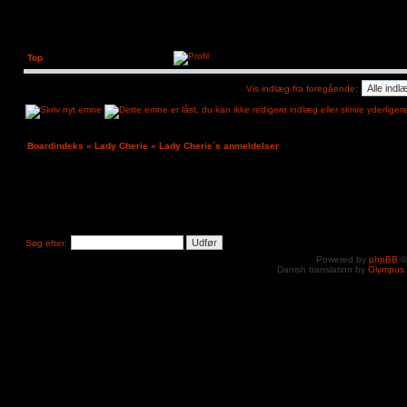
Top
Vis indlæg fra foregående:
Boardindeks
»
Lady Cherie
»
Lady Cherie´s anmeldelser
Søg efter:
Powered by
phpBB
©
Danish translation by
Olympus