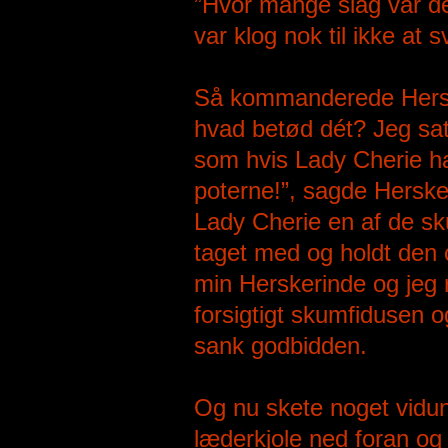
”Hvor mange slag var d
var klog nok til ikke at 
Så kommanderede Hersker
hvad betød dét? Jeg sat
som hvis Lady Cherie h
poterne!”, sagde Hersk
Lady Cherie en af de s
taget med og holdt den 
min Herskerinde og jeg
forsigtigt skumfidusen 
sank godbidden.
Og nu skete noget vidun
læderkjole ned foran og