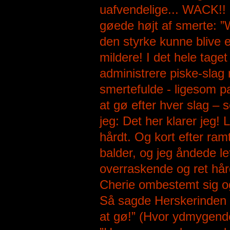
uafvendelige... WACK!! 
gøede højt af smerte: ”
den styrke kunne blive e
mildere! I det hele tage
administrere piske-slag 
smertefulde - ligesom 
at gø efter hver slag – s
jeg: Det her klarer jeg! 
hårdt. Og kort efter ram
balder, og jeg åndede le
overraskende og ret hår
Cherie ombestemt sig og 
Så sagde Herskerinden 
at gø!” (Hvor ydmygende