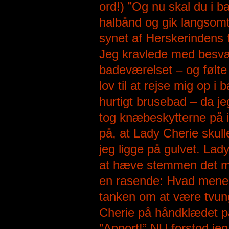
ord!) ”Og nu skal du i b
halbånd og gik langsom
synet af Herskerindens f
Jeg kravlede med besvær 
badeværelset – og følte
lov til at rejse mig op 
hurtigt brusebad – da je
tog knæbeskytterne på i
på, at Lady Cherie skul
jeg ligge på gulvet. La
at hæve stemmen det min
en rasende: Hvad mener 
tanken om at være tvun
Cherie på håndklædet p
”Apport!” NU forstod je