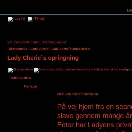
La
Log ind
Tilmeld
Vis ubesvarede emner
|
Vis aktive emner
Boardindeks
»
Lady Cherie
»
Lady Cherie´s anmeldelser
Lady Cherie`s opringning
Udskriv emne
Forfatter
Titel:
Lady Cherie`s opringning
Ector14
På vej hjem fra en seanc
Tilmeldt:
23. dec 2021, 12:11
Indlæg:
14
slave gennem mange år
Ector har Ladyens privat