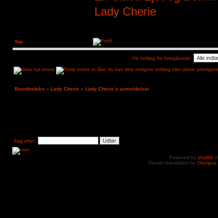
Lady Cherie
Top
Vis indlæg fra foregående:
Boardindeks
»
Lady Cherie
»
Lady Cherie´s anmeldelser
Søg efter:
Powered by
phpBB
©
Danish translation by
Olympus