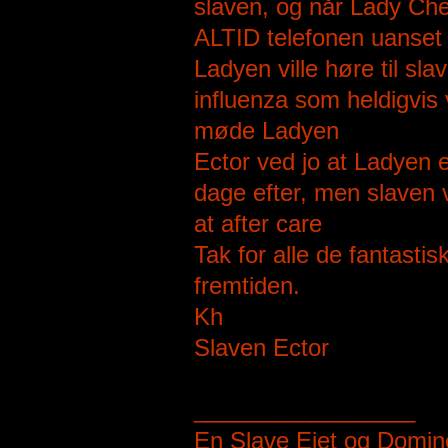
slaven, og når Lady Cheri
ALTID telefonen uanset h
Ladyen ville høre til s
influenza som heldigvis v
møde Ladyen
Ector ved jo at Ladyen e
dage efter, men slaven v
at after care
Tak for alle de fantastis
fremtiden.
Kh
Slaven Ector
_________________
En Slave Ejet og Domi