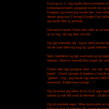
Fuck-up nr. 1: Jeg skulle hæve kontanter ti
kontantautomaten, proppede kortet ind og sku
knoppen og mente jeg havde den, men efter 
denne gang kun 2 forsøg (Google Pay lukker o
og havde fået ny pinkode.
Desværre havde Cherie ikke nået at se besk
at se mig, når jeg atter var klar.
Og igår lykkedes det: Jeg er altid nervøs/
tid før man føler sig tryg og i gode hænde
Ned i kælderen og lige summere op på legelis
hånden. Dette er normalt ikke noget der omta
Cherie talte lige pengene efter - fair nok, 
beløb". Cherie spurgte til beløbet vi havde 
"grebet" i mig - jeg havde sgu hævet 1000 fo
returneret. Eddermame pinligt... :/
Og så kunne jeg ellers få lov til at tage tø
sætter jo nok lidt sved af dernede - så det va
Og så startede legen. Mine brystvorter er v
hånd på hver af hændes lår, kunne jeg bare