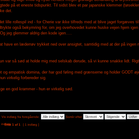
igtede på et eneste tidspunkt. Til sidst blev et par japanske klemmer (tøsek
ke det.
t lille rollespil ind - for Cherie var ikke tilfreds med at blive jaget forgæves 
 udtrykte også bekymring for, om jeg overhovedet kunne huske vejen hjem igen o
Og jeg glemmer aldrig den kode igen.....
å at have en læderrøv trykket ned over ansigtet, samtidig med at der på inge
hun var så sød at holde mig med selskab derude, så vi kunne snakke lidt. Rigtig
jet og empatisk domina, der har god føling med grænserne og holder GODT ø
n virkelig forbereder sig.
lige en god krammer - hun er virkelig sød.
Vis indlæg fra foregående:
Sortér efter
Side
1
af
1
[ 1 indlæg ]