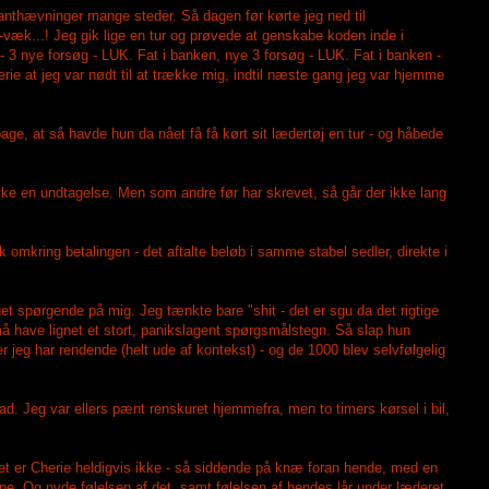
anthævninger mange steder. Så dagen før kørte jeg ned til
 -væk...! Jeg gik lige en tur og prøvede at genskabe koden inde i
 3 nye forsøg - LUK. Fat i banken, nye 3 forsøg - LUK. Fat i banken -
rie at jeg var nødt til at trække mig, indtil næste gang jeg var hjemme
e, at så havde hun da nået få få kørt sit lædertøj en tur - og håbede
ke en undtagelse. Men som andre før har skrevet, så går der ikke lang
 omkring betalingen - det aftalte beløb i samme stabel sedler, direkte i
get spørgende på mig. Jeg tænkte bare "shit - det er sgu da det rigtige
 må have lignet et stort, panikslagent spørgsmålstegn. Så slap hun
r jeg har rendende (helt ude af kontekst) - og de 1000 blev selvfølgelig
bad. Jeg var ellers pænt renskuret hjemmefra, men to timers kørsel i bil,
det er Cherie heldigvis ikke - så siddende på knæ foran hende, med en
e. Og nyde følelsen af det, samt følelsen af hendes lår under læderet,