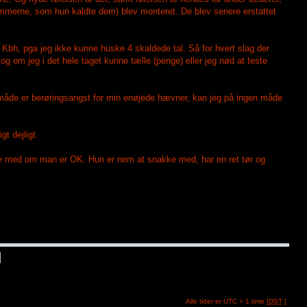
lemmerne, som hun kaldte dem) blev monteret. De blev senere erstattet
til Kbh, pga jeg ikke kunne huske 4 skaldede tal. Så for hvert slag der
g om jeg i det hele taget kunne tælle (penge) eller jeg nød at teste
n måde er berøringsangst for min enøjede hævner, kan jeg på ingen måde
t dejligt.
je med om man er OK. Hun er nem at snakke med, har en ret tør og
Alle tider er UTC + 1 time [
DST
]