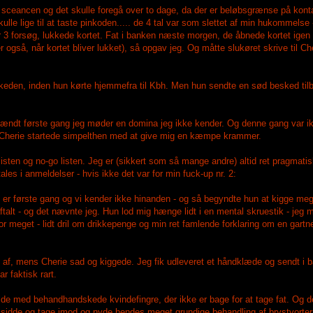
l sceancen og det skulle foregå over to dage, da der er beløbsgrænse på kont
lle lige til at taste pinkoden..... de 4 tal var som slettet af min hukommelse
3 forsøg, lukkede kortet. Fat i banken næste morgen, de åbnede kortet igen -
gså, når kortet bliver lukket), så opgav jeg. Og måtte slukøret skrive til Che
eden, inden hun kørte hjemmefra til Kbh. Men hun sendte en sød besked tilbag
spændt første gang jeg møder en domina jeg ikke kender. Og denne gang var ik
r. Cherie startede simpelthen med at give mig en kæmpe krammer.
ten og no-go listen. Jeg er (sikkert som så mange andre) altid ret pragmatisk
les i anmeldelser - hvis ikke det var for min fuck-up nr. 2:
det er første gang og vi kender ikke hinanden - og så begyndte hun at kigge me
aftalt - og det nævnte jeg. Hun lod mig hænge lidt i en mental skruestik - jeg
r meget - lidt dril om drikkepenge og min ret famlende forklaring om en gartne
jet af, mens Cherie sad og kiggede. Jeg fik udleveret et håndklæde og sendt i 
r faktisk rart.
ilde med behandhandskede kvindefingre, der ikke er bage for at tage fat. Og 
 sidde og tage imod og nyde hendes meget grundige behandling af brystvortern