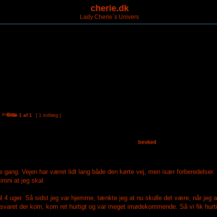
cherie.dk
Lady Cherie´s Univers
Side
1
af
1
[ 1 indlæg ]
besked
 gang. Vejen har været lidt lang både den kørte vej, men især forberedelser. Så 
roni at jeg skal.
il 4 uger. Så sidst jeg var hjemme, tænkte jeg at nu skulle det være, når jeg all
svaret der kom, kom ret hurtigt og var meget imødekommende. Så vi fik hurtig