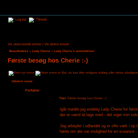
Log ind
Tilmeld
Vis ubesvarede emner
|
Vis aktive emner
Boardindeks
»
Lady Cherie
»
Lady Cherie´s anmeldelser
Første besøg hos Cherie :-)
Udskriv emne
Forfatter
Titel:
Første besøg hos Cherie :-)
LM30
Igår mødte jeg endelig Lady Cherie for første
Tilmeldt:
11. maj 2023, 12:16
Indlæg:
1
der er værd at tage med - det siger min selvi
Jeg arbejder i udlandet og er ofte væk i op t
hørte om der var mulighed for en sceance - 