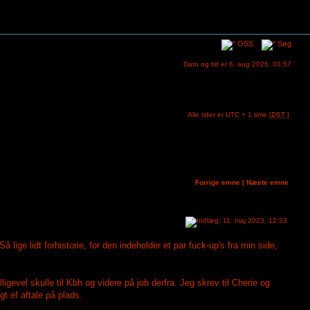
OSS
Søg
Dato og tid er 6. aug 2026, 03:57
Alle tider er UTC + 1 time [
DST
]
Forrige emne
|
Næste emne
:
11. maj 2023, 12:33
lige lidt forhistorie, for den indeholder et par fuck-up's fra min side,
igevel skulle til Kbh og videre på job derfra. Jeg skrev til Cherie og
t ef aftale på plads.