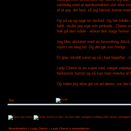
samtidig med at øjenkontakten vist ikke sv
af et par, der bed, så jeg faktisk kunne mær
Og så op og tage en røvfuld. Og her trådte de
faldt, skulle jeg sige min pinkode - Cherie
folk på den måde - elsker den slags humor. 
Jeg blev afsluttet med en facesitting. Alts
styre i ret lang tid. Og det gik vist hurtigt.
Et glas iskoldt vand og så i bad bagefter - 
Lady Cherie er en super sød, meget velple
fantastisk humor og så kan man mærke at hu
Og inden jeg atter gik ud ad døren, var der 
Top
Boardindeks
»
Lady Cherie
»
Lady Cherie´s anmeldelser