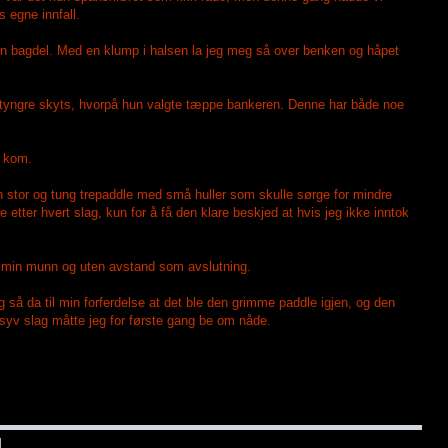
s egne innfall.
 min bagdel. Med en klump i halsen la jeg meg så over benken og håpet
t tyngre skyts, hvorpå hun valgte tæppe bankeren. Denne har både noe
p kom.
n stor og tung trepaddle med små huller som skulle sørge for mindre
 etter hvert slag, kun for å få den klare beskjed at hvis jeg ikke inntok
 i min munn og uten avstand som avslutning.
Jeg så da til min forferdelse at det ble den grimme paddle igjen, og den
syv slag måtte jeg for første gang be om nåde.