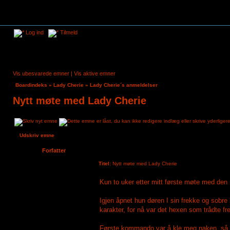
Log ind
Tilmeld
Vis ubesvarede emner
|
Vis aktive emner
Boardindeks
»
Lady Cherie
»
Lady Cherie´s anmeldelser
Nytt møte med Lady Cherie
Udskriv emne
Forfatter
Titel:
Nytt møte med Lady Cherie
Simsbike59
Kun to uker etter mitt første møte med den 
Tilmeldt:
21. mar 2024, 19:09
Indlæg:
2
Igjen åpnet hun døren I sin frekke og sobre
karakter, for nå var det hexen som trådte fr
Første kommando var å kle meg naken, så ti