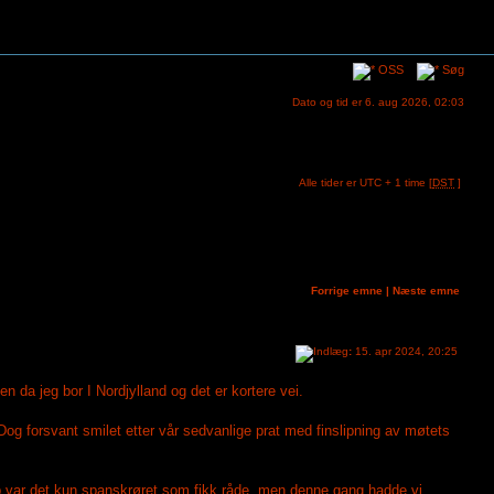
OSS
Søg
Dato og tid er 6. aug 2026, 02:03
Alle tider er UTC + 1 time [
DST
]
Forrige emne
|
Næste emne
:
15. apr 2024, 20:25
 da jeg bor I Nordjylland og det er kortere vei.
og forsvant smilet etter vår sedvanlige prat med finslipning av møtets
up var det kun spanskrøret som fikk råde, men denne gang hadde vi