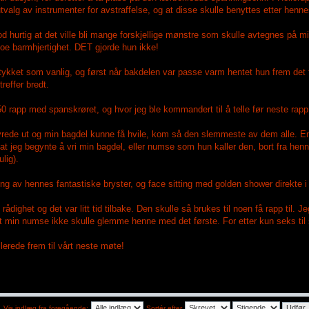
tvalg av instrumenter for avstraffelse, og at disse skulle benyttes etter henne
stod hurtig at det ville bli mange forskjellige mønstre som skulle avtegnes på
e noe barmhjertighet. DET gjorde hun ikke!
stykket som vanlig, og først når bakdelen var passe varm hentet hun frem de
reffer bredt.
e 50 rapp med spanskrøret, og hvor jeg ble kommandert til å telle før neste rap
e vrede ut og min bagdel kunne få hvile, kom så den slemmeste av dem alle. E
at jeg begynte å vri min bagdel, eller numse som hun kaller den, bort fra henne
lig).
ng av hennes fantastiske bryster, og face sitting med golden shower direkte
rådighet og det var litt tid tilbake. Den skulle så brukes til noen få rapp til. 
t min numse ikke skulle glemme henne med det første. For etter kun seks til 
lerede frem til vårt neste møte!
Vis indlæg fra foregående:
Sortér efter