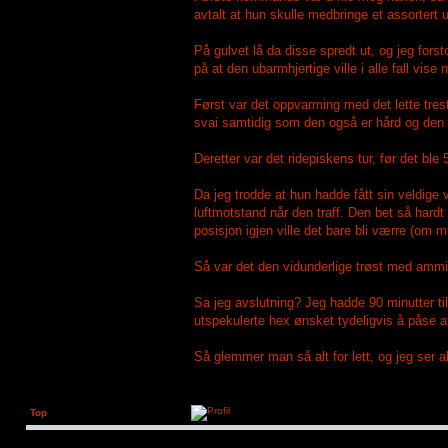
avtalt at hun skulle medbringe et assortert u
På gulvet lå da disse spredt ut, og jeg for
på at den ubarmhjertige ville i alle fall vis
Først var det oppvarming med det lette tre
svai samtidig som den også er hård og den t
Deretter var det ridepiskens tur, før det bl
Da jeg trodde at hun hadde fått sin veldig
luftmotstand når den traff. Den bet så hardt 
posisjon igjen ville det bare bli værre (om mu
Så var det den vidunderlige trøst med ammi
Sa jeg avslutning? Jeg hadde 90 minutter til 
utspekulerte hex ønsket tydeligvis å påse a
Så glemmer man så alt for lett, og jeg ser al
Top