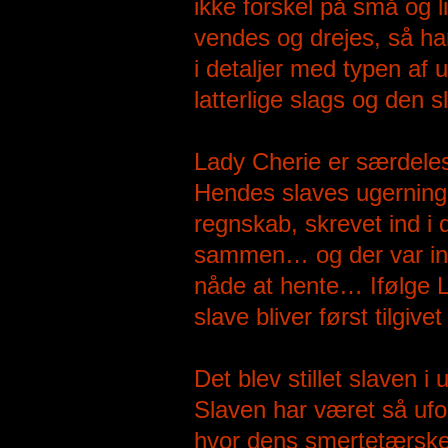
ikke forskel på små og l
vendes og drejes, så har
i detaljer med typen af
latterlige slags og den 
Lady Cherie er særdele
Hendes slaves ugerninger -
regnskab, skrevet ind i d
sammen… og der var ing
nåde at hente… Ifølge L
slave bliver først tilgive
Det blev stillet slaven i
Slaven har været så ufor
hvor dens smertetærskel