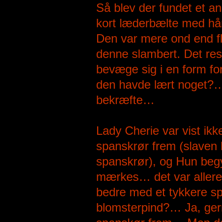
Så blev der fundet et a
kort læderbælte med hån
Den var mere ond end fl
denne slambert. Det res
bevæge sig i en form f
den havde lært noget?… 
bekræfte…
Lady Cherie var vist ikk
spanskrør frem (slaven h
spanskrør), og Hun beg
mærkes… det var allere
bedre med et tykkere sp
blomsterpind?… Ja, gern