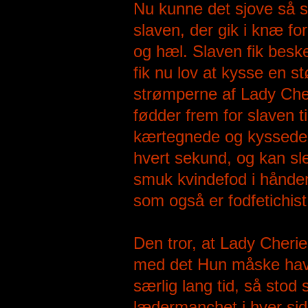
Nu kunne det sjove så s
slaven, der gik i knæ fo
og hæl. Slaven fik besk
fik nu lov at kysse en s
strømperne af Lady Che
fødder frem for slaven t
kærtegnede og kyssede e
hvert sekund, og kan sle
smuk kvindefod i hånden.
som også er fodfetichist
Den tror, at Lady Cherie
med det Hun måske havde
særlig lang tid, så stod
lædermanchet i hver sid