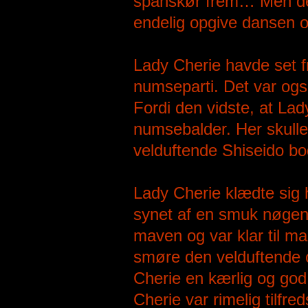
spanskør frem… Men det
endelig opgive dansen
Lady Cherie havde set f
numseparti. Det var ogs
Fordi den vidste, at Lad
numsebalder. Her skull
velduftende Shiseido b
Lady Cherie klædte sig 
synet af en smuk nøgen 
maven og var klar til ma
smøre den velduftende 
Cherie en kærlig og go
Cherie var rimelig tilfr