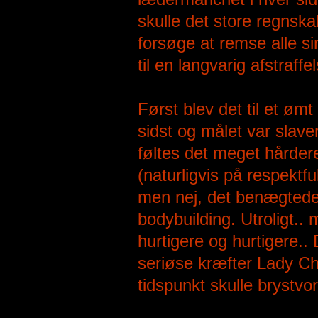
skulle det store regnsk
forsøge at remse alle s
til en langvarig afstraff
Først blev det til et øm
sidst og målet var slave
føltes det meget hårder
(naturligvis på respektf
men nej, det benægtede 
bodybuilding. Utroligt..
hurtigere og hurtigere..
seriøse kræfter Lady Che
tidspunkt skulle brystvor