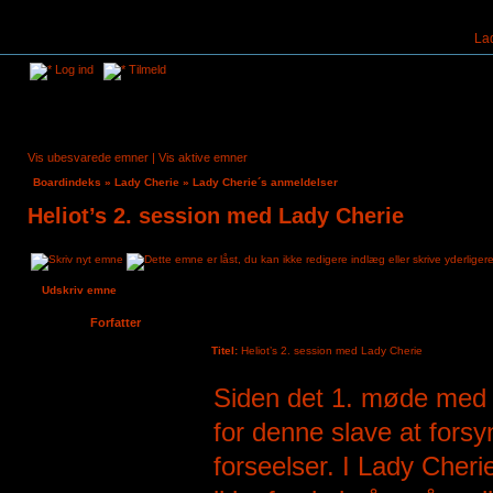
La
Log ind
Tilmeld
Vis ubesvarede emner
|
Vis aktive emner
Boardindeks
»
Lady Cherie
»
Lady Cherie´s anmeldelser
Heliot’s 2. session med Lady Cherie
Udskriv emne
Forfatter
Titel:
Heliot’s 2. session med Lady Cherie
Heliot
Siden det 1. møde med L
Tilmeldt:
4. aug 2024, 11:39
Indlæg:
6
for denne slave at forsy
forseelser. I Lady Cheri