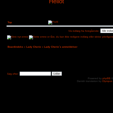
Heliot
Top
Vis indlæg fra foregående:
Boardindeks
»
Lady Cherie
»
Lady Cherie´s anmeldelser
Søg efter:
Powered by
phpBB
©
Danish translation by
Olympus