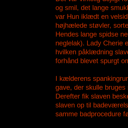
og smil, det lange smuk
var Hun iklædt en velsid
højhælede støvler, sort
Hendes lange spidse neg
neglelak). Lady Cherie
hvilken påklædning slav
forhånd blevet spurgt o
I kælderens spankingrum 
gave, der skulle bruges
Derefter fik slaven besk
slaven op til badeværels
samme badprocedure før