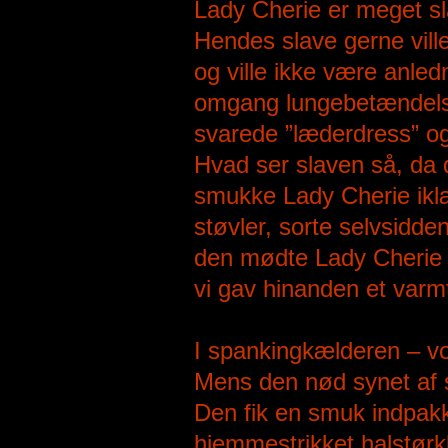
Lady Cherie er meget sl
Hendes slave gerne vill
og ville ikke være anled
omgang lungebetændelse,
svarede ”læderdress” o
Hvad ser slaven så, da 
smukke Lady Cherie iklæ
støvler, sorte selvsidd
den mødte Lady Cherie 
vi gav hinanden et var
I spankingkælderen – vor
Mens den nød synet af 
Den fik en smuk indpakk
hjemmestrikket halstørk