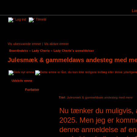
La
Log ind
Tilmeld
Vis ubesvarede emner
|
Vis aktive emner
Boardindeks
»
Lady Cherie
»
Lady Cherie´s anmeldelser
Julesmæk & gammeldaws andesteg med me
Udskriv emne
Forfatter
Titel:
Julesmæk & gammeldaws andesteg med mere
Heliot
Nu tænker du muligvis, at
Tilmeldt:
4. aug 2024, 11:39
Indlæg:
6
2025. Men jeg er komme
denne anmeldelse af en