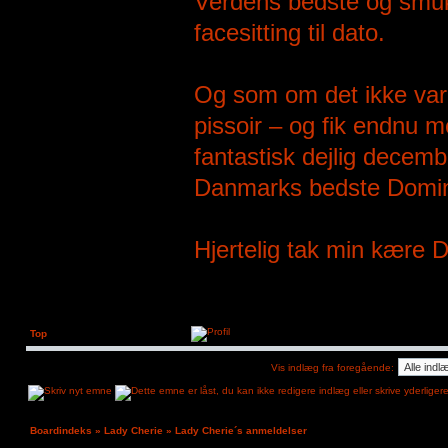
Verdens bedste og smuk
facesitting til dato.
Og som om det ikke var
pissoir – og fik endnu m
fantastisk dejlig dece
Danmarks bedste Domina
Hjertelig tak min kære
Top
Vis indlæg fra foregående:
Boardindeks
»
Lady Cherie
»
Lady Cherie´s anmeldelser