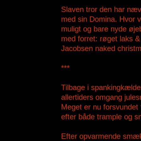
Slaven tror den har næv
med sin Domina. Hvor v
muligt og bare nyde øje
med forret: røget laks 
Jacobsen naked christma
***
Tilbage i spankingkæld
allertiders omgang jule
Meget er nu forsvunde
efter både trample og 
Efter opvarmende smæk f