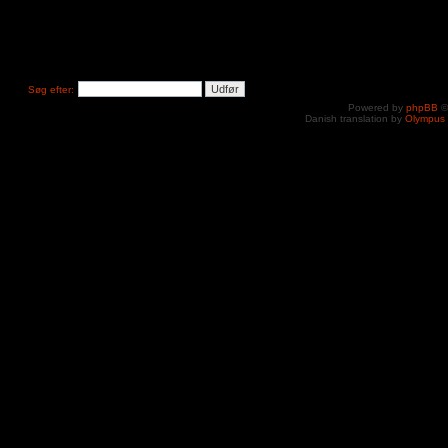
Søg efter:
Powered by
phpBB
©
Danish translation by
Olympus