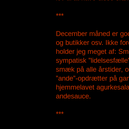
***
December måned er godt
og butikker osv. Ikke for
holder jeg meget af: S
sympatisk ”lidelsesfælle
smæk på alle årstider, o
”ande”-opdrætter på g
hjemmelavet agurkesalat
andesauce.
***