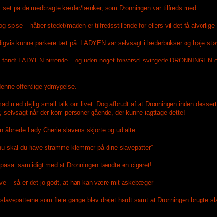
 set på de medbragte kæder/lænker, som Dronningen var tilfreds med.
 og spise – håber stedet/maden er tilfredsstillende for ellers vil det få alvorli
eldigvis kunne parkere tæt på. LADYEN var selvsagt i læderbukser og høje støv
dette fandt LADYEN pirrende – og uden noget forvarsel svingede DRONNINGEN 
denne offentlige ydmygelse.
 med dejlig small talk om livet. Dog afbrudt af at Dronningen inden dessert v
ger, selvsagt når der kom personer gående, der kunne iagttage dette!
ten åbnede Lady Cherie slavens skjorte og udtalte:
 nu skal du have stramme klemmer på dine slavepatter”
påsat samtidigt med at Dronningen tændte en cigaret!
ave – så er det jo godt, at han kan være mit askebæger”
i slavepatterne som flere gange blev drejet hårdt samt at Dronningen brugt