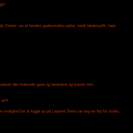
gn!
y Cherie i en af hendes gudesmukke pelse, totalt læderoutfit, høje
r slaven den krævede gave og lænkerne og kravler ind i
er!!!
n mulighed for at kigge op på Ladyen! Dette var dog en fejl for straks