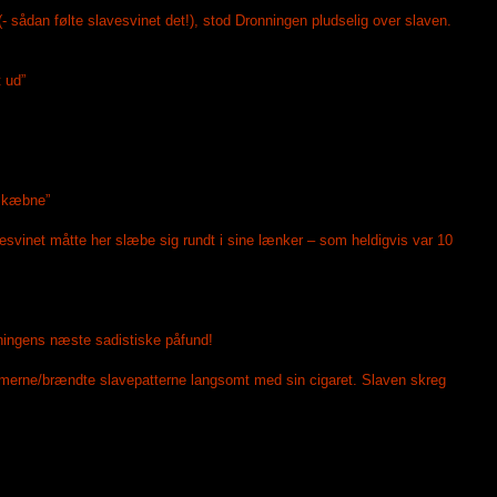
- sådan følte slavesvinet det!), stod Dronningen pludselig over slaven.
 ud”
 skæbne”
vesvinet måtte her slæbe sig rundt i sine lænker – som heldigvis var 10
nningens næste sadistiske påfund!
mmerne/brændte slavepatterne langsomt med sin cigaret. Slaven skreg