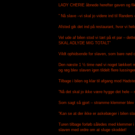
LADY CHERIE åbnede herefter gaven og fik
” Nå slave –vi skal jo videre ind til Randers
Afsted gik det ind på restaurant, hvor vi h
Vel ude af bilen stod vi tæt på et par – 
SKAL ADLYDE MIG TOTALT”
Vildt ophidsende for slaven, som bare nød 
Den næste 1 ½ time nød vi noget lækkert mad
og røg blev slaven igen tildelt flere lussin
Tilbage i bilen og klar til afgang mod Hads
”Nå det skal jo ikke være hygge det hele –
Som sagt så gjort – stramme klemmer blev 
”Kan se at der ikke er askebæger i bilen sl
Turen tilbage forløb således med klemmer 
slaven med ordre om at sluge skoddet!