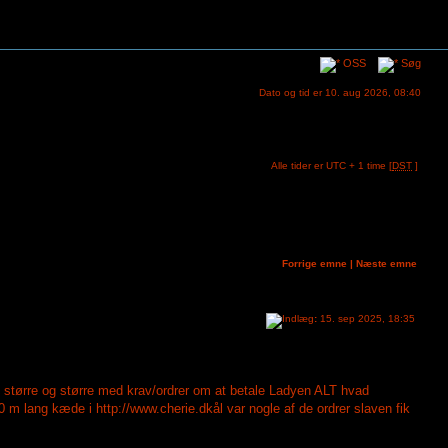
OSS
Søg
Dato og tid er 10. aug 2026, 08:40
Alle tider er UTC + 1 time [
DST
]
Forrige emne
|
Næste emne
:
15. sep 2025, 18:35
 større og større med krav/ordrer om at betale Ladyen ALT hvad
lang kæde i http://www.cherie.dkål var nogle af de ordrer slaven fik