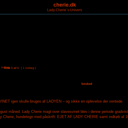
cherie.dk
Lady Cherie´s Univers
Side
1
af
1
[ 1 indlæg ]
besked
VINET igen skulle bruges af LADYEN – og sikke en oplevelse der ventede.
gust måned. Lady Cherie magt over slavesvinet blev i denne periode gradvist
y Cherie, hundetegn med påskrift: EJET AF LADY CHERIE samt indkøb af 10 m 