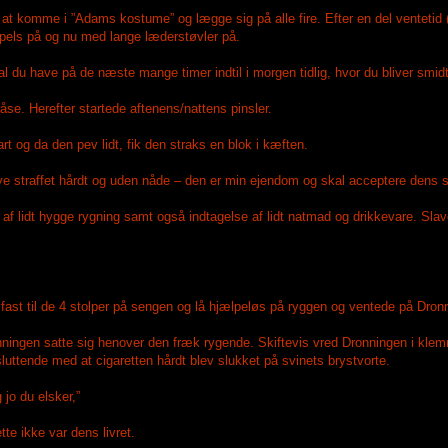
 at komme i ”Adams kostume” og lægge sig på alle fire. Efter en del ventetid (
pels på og nu med lange læderstøvler på.
l du have på de næste mange timer indtil i morgen tidlig, hvor du bliver smidt
åse. Herefter startede aftenens/nattens pinsler.
rt og da den pev lidt, fik den straks en blok i kæften.
 blive straffet hårdt og uden nåde – den er min ejendom og skal acceptere dens
 af lidt hygge rygning samt også indtagelse af lidt natmad og drikkevare. Sla
 fast til de 4 stolper på sengen og lå hjælpeløs på ryggen og ventede på Dro
nningen satte sig henover den fræk rygende. Skiftevis vred Dronningen i kle
luttende med at cigaretten hårdt blev slukket på svinets brystvorte.
 jo du elsker,”
te ikke var dens livret.