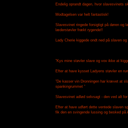
Endelig oprandt dagen, hvor slavesvinets 
Modtagelsen var helt fantastisk!
Slavesvinet ringede forsigtigt på døren og 
læderstøvler frækt rygende!!
Lady Cherie kiggede ondt ned på slaven og 
”Kys mine støvler slave og vov ikke at kigge
Efter at have kysset Ladyens støvler en r
”De kasser vin Dronningen har krævet at sla
spankingrummet ”
Slavesvinet adlød selvsagt - den ved alt fo
Efter at have udført dette ventede slaven s
fik den en svingende lussing og besked på 