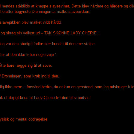
 hendes ståldildo at kneppe slavesvinet. Dette blev hårdere og hårdere og di
g herefter begyndte Dronningen at malke slavepikken.
slavepikken blev malket vildt hårdt!
me og skreg sin vellyst ud – TAK SKØNNE LADY CHERIE
g var den stadig i fodlænker bundet til den ene stolpe.
r at den ikke løber nogle veje ”
tte bare lægge sig til at sove.
 Dronningen, som krøb ind til den.
 dig ikke mere – forsvind herfra, du er kun en genstand, som jeg misbruger fu
 et dejligt knus af Lady Cherie før den blev bortvist
 fysisk og mental opdragelse