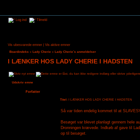
Log ind
Tilmeld
Vis ubesvarede emner
|
Vis aktive emner
Boardindeks
»
Lady Cherie
»
Lady Cherie´s anmeldelser
I LÆNKER HOS LADY CHERIE I HADSTEN
Udskriv emne
Forfatter
Titel:
I LÆNKER HOS LADY CHERIE I HADSTEN
Boris
Så var tiden endelig kommet til at SLAVES
Tilmeldt:
26. aug 2023, 19:46
Indlæg:
8
Besøget var blevet planlagt gennem hele au
Dronningen krævede. Indkøb af gave til Lad
op til besøget.