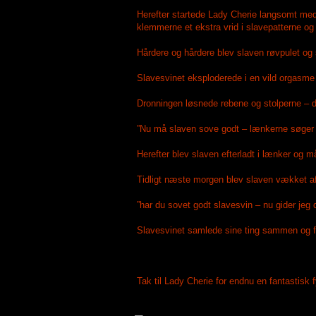
Herefter startede Lady Cherie langsomt med
klemmerne et ekstra vrid i slavepatterne o
Hårdere og hårdere blev slaven røvpulet og 
Slavesvinet eksploderede i en vild orgas
Dronningen løsnede rebene og stolperne – do
”Nu må slaven sove godt – lænkerne søger fo
Herefter blev slaven efterladt i lænker og må
Tidligt næste morgen blev slaven vækket af
”har du sovet godt slavesvin – nu gider jeg
Slavesvinet samlede sine ting sammen og fik
Tak til Lady Cherie for endnu en fantastisk