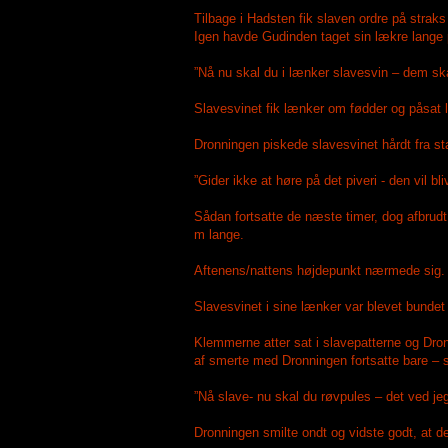
Tilbage i Hadsten fik slaven ordre på straks
Igen havde Gudinden taget sin lækre lange 
”Nå nu skal du i lænker slavesvin – dem ska
Slavesvinet fik lænker om fødder og påsat l
Dronningen piskede slavesvinet hårdt fra sta
”Gider ikke at høre på det piveri - den vil
Sådan fortsatte de næste timer, dog afbrudt
m lange.
Aftenens/nattens højdepunkt nærmede sig.
Slavesvinet i sine lænker var blevet bundet
Klemmerne atter sat i slavepatterne og Dro
af smerte med Dronningen fortsatte bare – s
”Nå slave- nu skal du røvpules – det ved jeg
Dronningen smilte ondt og vidste godt, at det