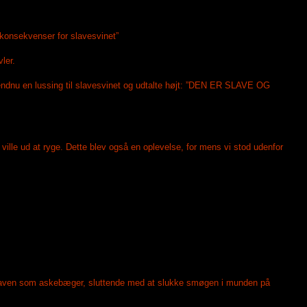
ge konsekvenser for slavesvinet”
ler.
endnu en lussing til slavesvinet og udtalte højt: ”DEN ER SLAVE OG
ille ud at ryge. Dette blev også en oplevelse, for mens vi stod udenfor
e slaven som askebæger, sluttende med at slukke smøgen i munden på