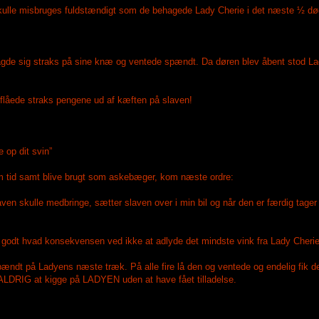
skulle misbruges fuldstændigt som de behagede Lady Cherie i det næste ½ dø
lagde sig straks på sine knæ og ventede spændt. Da døren blev åbent stod Lad
flåede straks pengene ud af kæften på slaven!
 op dit svin”
um tid samt blive brugt som askebæger, kom næste ordre:
ven skulle medbringe, sætter slaven over i min bil og når den er færdig tage
r godt hvad konsekvensen ved ikke at adlyde det mindste vink fra Lady Cherie 
pændt på Ladyens næste træk. På alle fire lå den og ventede og endelig fik de
ALDRIG at kigge på LADYEN uden at have fået tilladelse.