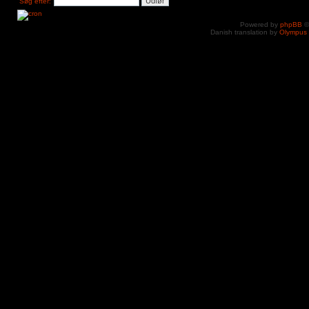
Søg efter:
Powered by
phpBB
©
Danish translation by
Olympus