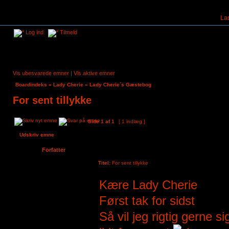
La
Log ind
Tilmeld
Vis ubesvarede emner
|
Vis aktive emner
Boardindeks
»
Lady Cherie
»
Lady Cherie´s Gæstebog
For sent tillykke
Side
1
af
1
[ 1 indlæg ]
Udskriv emne
Forfatter
Titel:
For sent tillykke
Sambo
Kære Lady Cherie
Tilmeldt:
2. jul 2021, 10:52
Indlæg:
7
Først tak for sidst
Så vil jeg rigtig gerne si