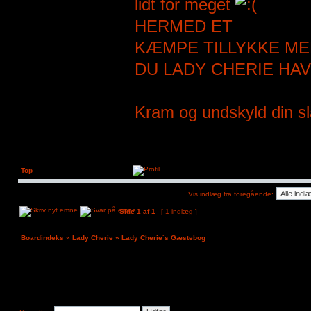
lidt for meget
HERMED ET
KÆMPE TILLYKKE MEN
DU LADY CHERIE HA
Kram og undskyld din 
Top
Vis indlæg fra foregående:
Side
1
af
1
[ 1 indlæg ]
Boardindeks
»
Lady Cherie
»
Lady Cherie´s Gæstebog