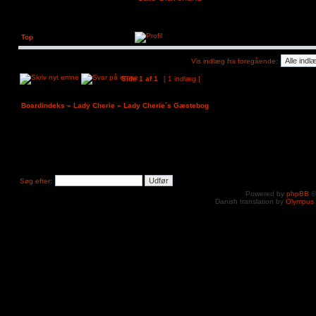
Top
Vis indlæg fra foregående:
Side
1
af
1
[ 1 indlæg ]
Boardindeks
»
Lady Cherie
»
Lady Cherie´s Gæstebog
Søg efter:
Powered by
phpBB
©
Danish translation by
Olympus