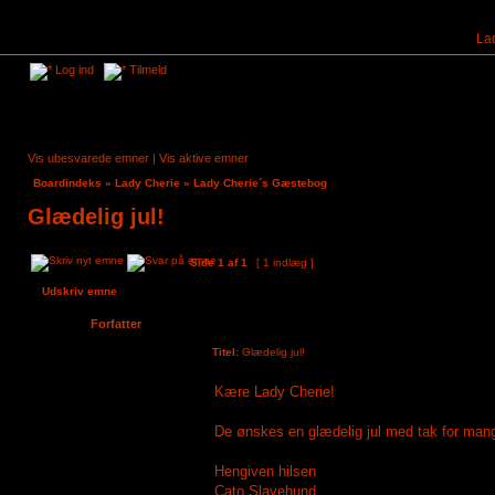
La
Log ind
Tilmeld
Vis ubesvarede emner
|
Vis aktive emner
Boardindeks
»
Lady Cherie
»
Lady Cherie´s Gæstebog
Glædelig jul!
Side
1
af
1
[ 1 indlæg ]
Udskriv emne
Forfatter
Titel:
Glædelig jul!
Cato Slavehund
Kære Lady Cherie!
Tilmeldt:
19. aug 2022, 08:49
Indlæg:
3
De ønskes en glædelig jul med tak for mang
Hengiven hilsen
Cato Slavehund