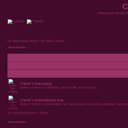
C
Velkommen til min l
Log ind
Tilmeld
Vis ubesvarede emner
|
Vis aktive emner
Boardindeks
Forum
Cherie´s sider
Cherie´s Gæstebog
Dette er Cherie´s Gæstebog, skriv et lille ord til mig her.
Cherie´s Anmeldelses bog
Dette er Cherie´s anmeldelser, her kan du læse om andres oplevelser ligesom
Slet alle boardcookies
|
Holdet
Boardindeks