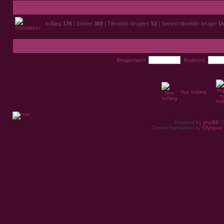
Statistikker
Indlæg
176
| Emner
369
| Tilmeldte brugere
53
| Senest tilmeldte bruger
U
Log ind
Brugernavn:
Kodeord:
Nye indlæg
Powered by
phpBB
©
Danish translation by
Olympus