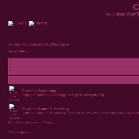
C
Velkommen til min l
Log ind
Tilmeld
Vis ubesvarede emner
|
Vis aktive emner
Boardindeks
Forum
Cherie´s sider
Cherie´s Gæstebog
Dette er Cherie´s Gæstebog, skriv et lille ord til mig her.
Cherie´s Anmeldelses bog
Dette er Cherie´s anmeldelser, her kan du læse om andres oplevelser ligesom
Slet alle boardcookies
|
Holdet
Boardindeks