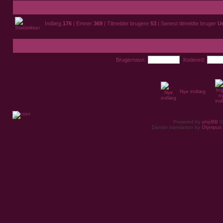
Statistikker
Indlæg
176
| Emner
369
| Tilmeldte brugere
53
| Senest tilmeldte bruger
U
Log ind
Brugernavn:
Kodeord:
Nye indlæg
Powered by
phpBB
©
Danish translation by
Olympus