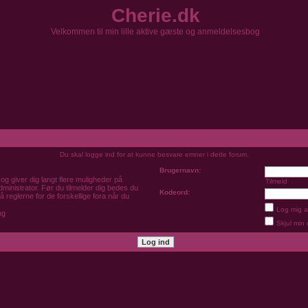
Cherie.dk
Velkommen til min lille aktive gæste og anmeldelsesbog
Log ind
Du skal logge ind for at kunne besvare emner i dette forum.
Brugernavn:
og giver dig langt flere muligheder på
Tilmeld
dministrator. Før du tilmelder dig bedes du
Kodeord:
 reglerne for de forskellige fora når du
Log mig a
ng
Skjul min