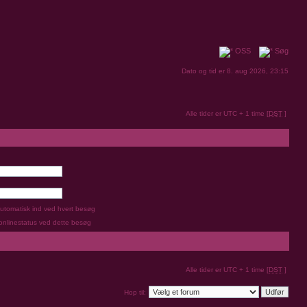
OSS
Søg
Dato og tid er 8. aug 2026, 23:15
Alle tider er UTC + 1 time [
DST
]
utomatisk ind ved hvert besøg
 onlinestatus ved dette besøg
Alle tider er UTC + 1 time [
DST
]
Hop til: