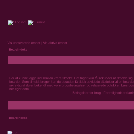
Log ind
Tilmeld
Vis ubesvarede emner
|
Vis aktive emner
Boardindeks
For at kunne logge ind skal du være tilmeldt. Det tager kun få sekunder at tilmelde sig, 
boardet. Som tilmeldt bruger kan du desuden få tildelt udvidede tilladelser af en boarda
sikre dig at du er bekendt med vore brugsbetingelser og relaterede politikker. Læs også
besøger dem.
Betingelser for brug
|
Fortrolighedserklæri
Boardindeks