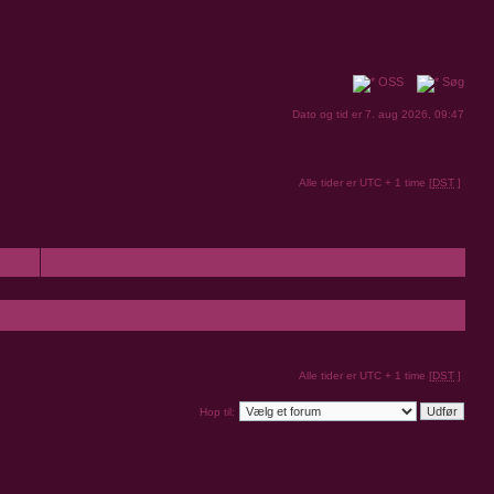
OSS
Søg
Dato og tid er 7. aug 2026, 09:47
Alle tider er UTC + 1 time [
DST
]
Seneste indlæg
Alle tider er UTC + 1 time [
DST
]
Hop til: