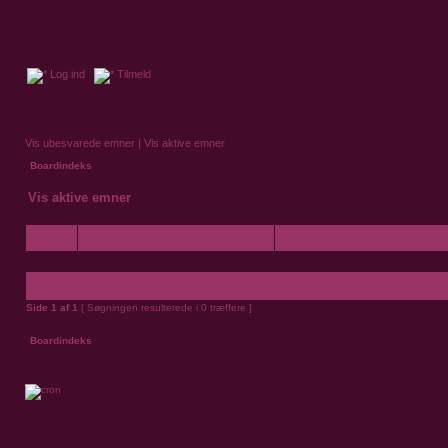
Log ind
Tilmeld
Vis ubesvarede emner
|
Vis aktive emner
Boardindeks
Vis aktive emner
Emner
Forfatter
Side
1
af
1
[ Søgningen resulterede i 0 træffere ]
Boardindeks