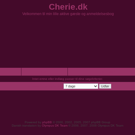
Cherie.dk
Velkommen til min lille aktive gæste og anmeldelsesbog
Svar
Visninger
Intet emne eller indlæg passer til dine søgekriterier.
Vis indlæg fra foregående:
Powered by
phpBB
© 2000, 2002, 2005, 2007 phpBB Group
Danish translation by
Olympus DK Team
© 2006, 2007, 2008 Olympus DK Team