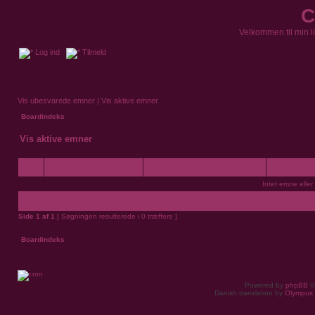
C
Velkommen til min l
Log ind
Tilmeld
Vis ubesvarede emner
|
Vis aktive emner
Boardindeks
Vis aktive emner
Emner
Forfatter
Sva
Intet emne eller 
Vis indlæg fra foreg
Side
1
af
1
[ Søgningen resulterede i 0 træffere ]
Boardindeks
Powered by
phpBB
©
Danish translation by
Olympus