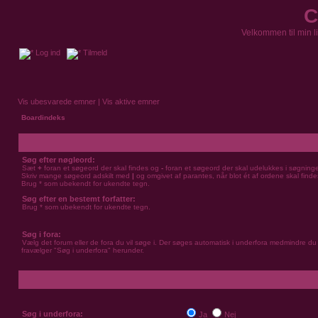
C
Velkommen til min l
Log ind
Tilmeld
Vis ubesvarede emner
|
Vis aktive emner
Boardindeks
Søg efter nøgleord:
Sæt
+
foran et søgeord der skal findes og
-
foran et søgeord der skal udelukkes i søgning
Skriv mange søgeord adskilt med
|
og omgivet af parantes, når blot ét af ordene skal finde
Brug * som ubekendt for ukendte tegn.
Søg efter en bestemt forfatter:
Brug * som ubekendt for ukendte tegn.
Søg i fora:
Vælg det forum eller de fora du vil søge i. Der søges automatisk i underfora medmindre du
fravælger "Søg i underfora" herunder.
Søg i underfora:
Ja
Nej