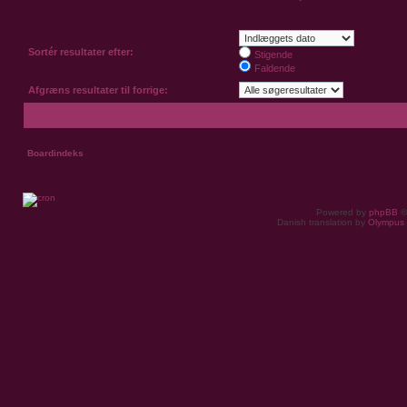
Sortér resultater efter:
Stigende
Faldende
Afgræns resultater til forrige:
Boardindeks
Powered by
phpBB
©
Danish translation by
Olympus