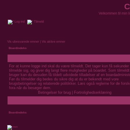
C
Velkommen til min l
Log ind
Tilmeld
Vis ubesvarede emner
|
Vis aktive emner
Boardindeks
For at kunne logge ind skal du være tilmeldt. Det tager kun få sekunder 
tilmelde sig, og giver dig langt flere muligheder på boardet. Som tilmeldt
bruger kan du desuden få tildelt udvidede tilladelser af en boardadministr
Før du tilmelder dig bedes du sikre dig at du er bekendt med vore
brugsbetingelser og relaterede politikker. Læs også reglerne for de forske
fora når du besøger dem.
Betingelser for brug
|
Fortrolighedserklæring
Boardindeks