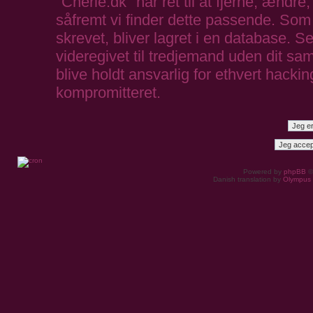
"Cherie.dk" har ret til at fjerne, ændre,
såfremt vi finder dette passende. Som b
skrevet, bliver lagret i en database. S
videregivet til tredjemand uden dit sa
blive holdt ansvarlig for ethvert hack
kompromitteret.
Powered by
phpBB
©
Danish translation by
Olympus