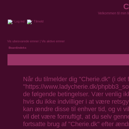
C
Velkommen til min l
Log ind
Tilmeld
Vis ubesvarede emner
|
Vis aktive emner
Boardindeks
Che
Når du tilmelder dig "Cherie.dk" (i det 
"https://www.ladycherie.dk/phpbb3_soft"
de følgende betingelser. Vær venlig ikk
hvis du ikke indvilliger i at være retsg
kan ændre disse til enhver tid, og vi vil
vil det være fornuftigt, at du selv ge
fortsatte brug af "Cherie.dk" efter ændr