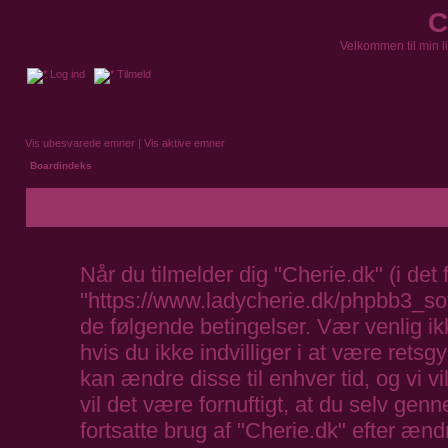
C
Velkommen til min l
Log ind
Tilmeld
Vis ubesvarede emner
|
Vis aktive emner
Boardindeks
Che
Når du tilmelder dig "Cherie.dk" (i det 
"https://www.ladycherie.dk/phpbb3_soft"
de følgende betingelser. Vær venlig ikk
hvis du ikke indvilliger i at være retsg
kan ændre disse til enhver tid, og vi vil
vil det være fornuftigt, at du selv ge
fortsatte brug af "Cherie.dk" efter ændr