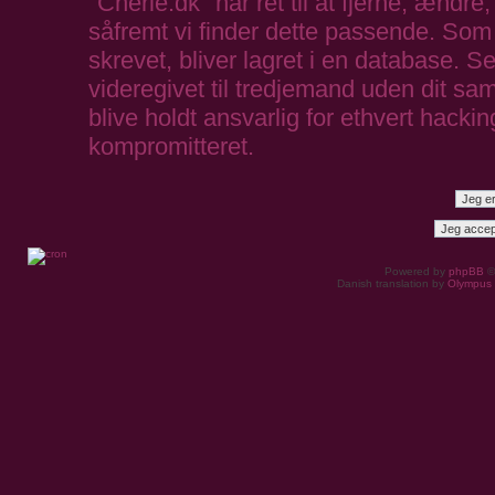
"Cherie.dk" har ret til at fjerne, ændre,
såfremt vi finder dette passende. Som b
skrevet, bliver lagret i en database. S
videregivet til tredjemand uden dit sa
blive holdt ansvarlig for ethvert hack
kompromitteret.
Powered by
phpBB
©
Danish translation by
Olympus