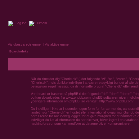
Log ind
Tilmeld
Vis ubesvarede emner
|
Vis aktive emner
Boardindeks
Når du tilmelder dig "Cherie.dk" (i det følgende "vi", "os", "vores", "Cher
"Cherie.dk", hvis du ikke indvilliger i at være retsgyldigt bundet af alle d
betingelser regelmæssigt, da din fortsatte brug af "Cherie.dk" efter ændri
Vort board er baseret på phpBB (i det følgende "de", "dem", "deres", "p
og kan downloades fra
www.phpbb.com
. phpBB softwaren giver mulighed 
yderligere information om phpBB, se venligst:
http://www.phpbb.com/
.
Du indvilliger i ikke at indsende nogen form for fornærmende, uanstændigt,
landet hvor “Cherie.dk” er hostet eller international lovgivning. Gør du 
adresserne for alle indlæg logges for at give mulighed for at håndhæve diss
indvilliger du i at al information du har skrevet, bliver lagret i en databa
hackingforsøg, som kan medføre at dataene bliver kompromitteret.