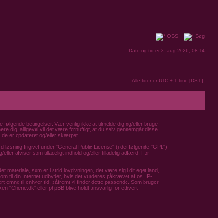
OSS
Søg
Dato og tid er 8. aug 2026, 08:14
Alle tider er UTC + 1 time [
DST
]
de følgende betingelser. Vær venlig ikke at tilmelde dig og/eller bruge
mere dig, alligevel vil det være fornuftigt, at du selv gennemgår disse
r de er opdateret og/eller skærpet.
 løsning frigivet under "
General Public License
" (i det følgende "GPL")
er afviser som tilladeligt indhold og/eller tilladelig adfærd. For
 materiale, som er i strid lovgivningen, det være sig i dit eget land,
om til din Internet udbyder, hvis det vurderes påkrævet af os. IP-
hvert emne til enhver tid, såfremt vi finder dette passende. Som bruger
rken "Cherie.dk" eller phpBB blive holdt ansvarlig for ethvert