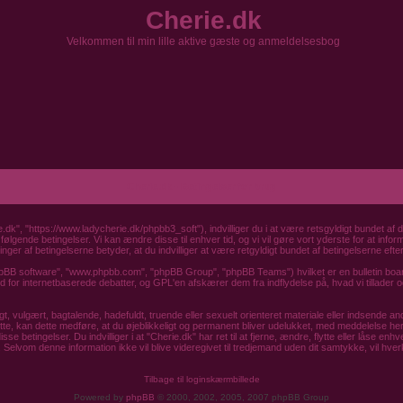
Cherie.dk
Velkommen til min lille aktive gæste og anmeldelsesbog
Cherie.dk - Betingelser for brug
ie.dk", "https://www.ladycherie.dk/phpbb3_soft"), indvilliger du i at være retsgyldigt bundet af 
e følgende betingelser. Vi kan ændre disse til enhver tid, og vi vil gøre vort yderste for at infor
nger af betingelserne betyder, at du indvilliger at være retgyldigt bundet af betingelserne efte
hpBB software", "www.phpbb.com", "phpBB Group", "phpBB Teams") hvilket er en bulletin board
for internetbaserede debatter, og GPL'en afskærer dem fra indflydelse på, hvad vi tillader og/ell
 vulgært, bagtalende, hadefuldt, truende eller sexuelt orienteret materiale eller indsende andet
dette, kan dette medføre, at du øjeblikkeligt og permanent bliver udelukket, med meddelelse her
e betingelser. Du indvilliger i at "Cherie.dk" har ret til at fjerne, ændre, flytte eller låse en
se. Selvom denne information ikke vil blive videregivet til tredjemand uden dit samtykke, vil hve
Tilbage til loginskærmbillede
Powered by
phpBB
© 2000, 2002, 2005, 2007 phpBB Group