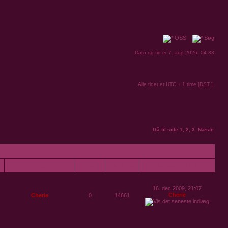
OSS
Søg
Dato og tid er 7. aug 2026, 04:33
Alle tider er UTC + 1 time [
DST
]
Gå til side
1
,
2
,
3
Næste
Forfatter
Svar
Visninger
Seneste indlæg
16. dec 2009, 21:07
Cherie
Cherie
0
14661