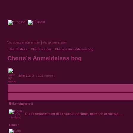
Log ind
Tilmeld
Vis ubesvarede emner
|
Vis aktive emner
Boardindeks
»
Cherie´s sider
»
Cherie´s Anmeldelses bog
Cherie´s Anmeldelses bog
Side
1
af
3
[ 101 emner ]
Bekendtgørelser
Du er velkommen til at skrive herinde, men for at skrive....
Emner