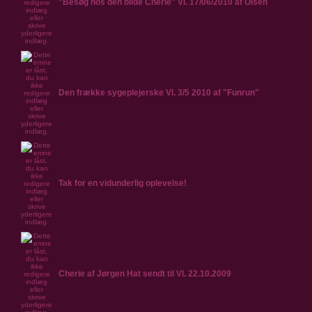
"Besøg hos den blide Cherie" Vl. 17/06/2010 af Olsen
Den frække sygeplejerske Vl. 3/5 2010 af "Funrun"
Tak for en vidunderlig oplevelse!
Cherie af Jørgen Hat sendt til Vl. 22.10.2009