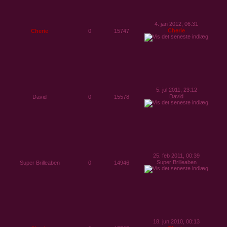
4. jan 2012, 06:31
Cherie
Cherie
0
15747
5. jul 2011, 23:12
David
David
0
15578
25. feb 2011, 00:39
Super Brilleaben
Super Brilleaben
0
14946
18. jun 2010, 00:13