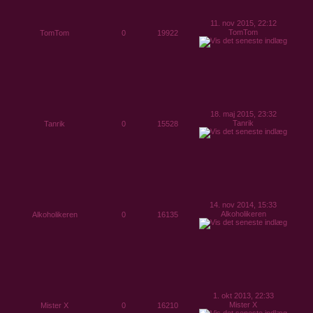
11. nov 2015, 22:12
TomTom
TomTom
0
19922
18. maj 2015, 23:32
Tanrik
Tanrik
0
15528
14. nov 2014, 15:33
Alkoholikeren
Alkoholikeren
0
16135
1. okt 2013, 22:33
Mister X
Mister X
0
16210