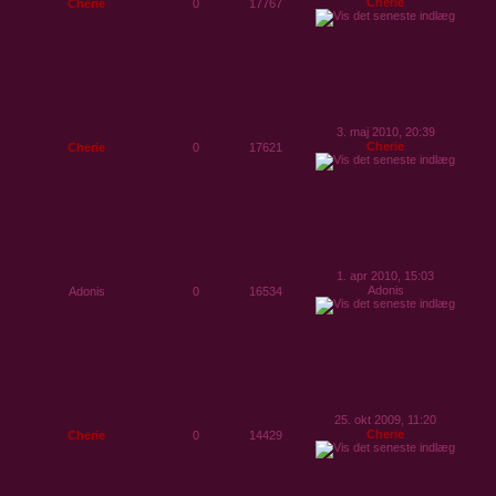
Cherie
Cherie
0
17767
3. maj 2010, 20:39
Cherie
Cherie
0
17621
1. apr 2010, 15:03
Adonis
Adonis
0
16534
25. okt 2009, 11:20
Cherie
Cherie
0
14429