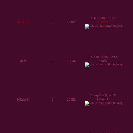
2. feb 2009, 21:09
Cherie
Cherie
0
19152
18. dec 2008, 03:58
Mads
Mads
0
12536
2. sep 2008, 20:31
Mikael U
Mikael U
0
13652