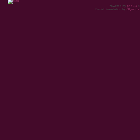
Powered by
phpBB
©
Danish translation by
Olympus