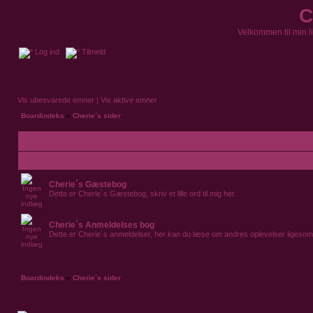
C
Velkommen til min l
Log ind
Tilmeld
Vis ubesvarede emner
|
Vis aktive emner
Boardindeks
»
Cherie´s sider
Forum
Cherie´s Gæstebog
Dette er Cherie´s Gæstebog, skriv et lille ord til mig her.
Cherie´s Anmeldelses bog
Dette er Cherie´s anmeldelser, her kan du læse om andres oplevelser ligesom
Boardindeks
»
Cherie´s sider