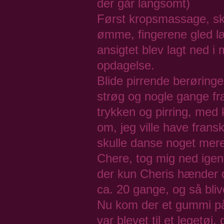
der går langsomt)
Først kropsmassage, skø
ømme, fingerene gled l
ansigtet blev lagt ned i
opdagelse.
Blide pirrende berøringe
strøg og nogle gange fr
trykken og pirring, med
om, jeg ville have fran
skulle danse noget mere
Chere, tog mig ned igen, 
der kun Cheris hænder d
ca. 20 gange, og så bli
Nu kom der et gummi på 
var blevet til et legetøj,