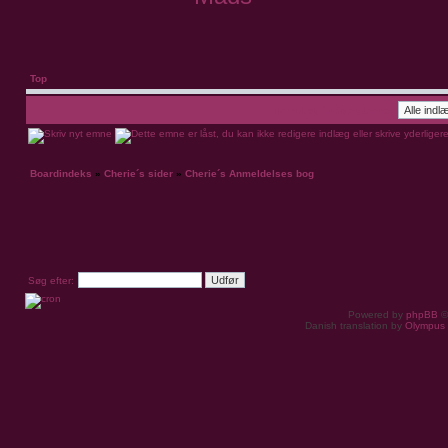
Top
Vis indlæg fra foregående:
Boardindeks
»
Cherie´s sider
»
Cherie´s Anmeldelses bog
Søg efter:
Powered by
phpBB
©
Danish translation by
Olympus