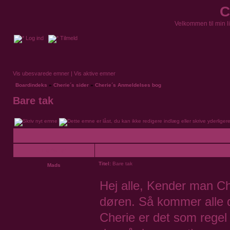
C
Velkommen til min l
Log ind
Tilmeld
Vis ubesvarede emner
|
Vis aktive emner
Boardindeks
»
Cherie´s sider
»
Cherie´s Anmeldelses bog
Bare tak
Forfatter
Titel:
Bare tak
Mads
Hej alle, Kender man Ch
døren. Så kommer alle d
Cherie er det som regel