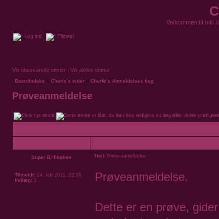
C
Velkommen til min l
Log ind
Tilmeld
Vis ubesvarede emner
|
Vis aktive emner
Boardindeks
»
Cherie´s sider
»
Cherie´s Anmeldelses bog
Prøveanmeldelse
Forfatter
Titel:
Prøveanmeldelse
Super Brilleaben
Prøveanmeldelse.
Tilmeldt:
24. feb 2011, 22:19
Indlæg:
2
Dette er en prøve, gide