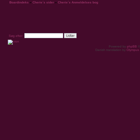
Boardindeks
»
Cherie´s sider
»
Cherie´s Anmeldelses bog
Søg efter:
Powered by
phpBB
©
Danish translation by
Olympus